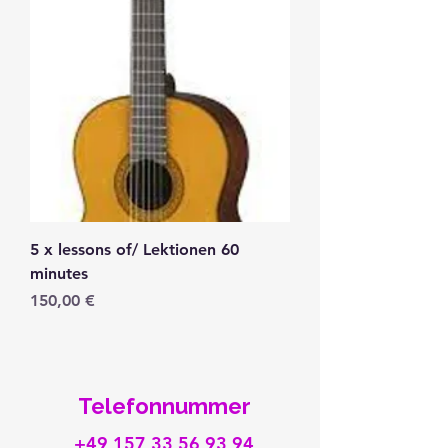
5 x lessons of/ Lektionen 60
minutes
Precio
150,00 €
Telefonnummer
+49 157 33 56 93 94