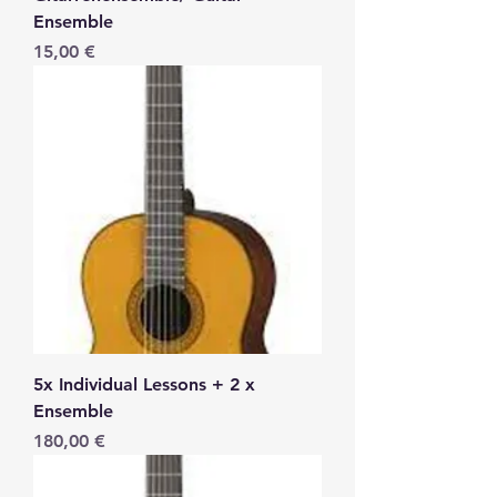
Ensemble
Precio
15,00 €
5x Individual Lessons + 2 x
Ensemble
Precio
180,00 €