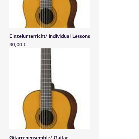
Einzelunterricht/ Individual Lessons
Precio
30,00 €
Gitarrenensemble/ Guitar