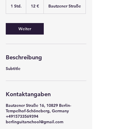
12
Euro
1 Std.
1
12 €
Bautzener Straße
S
t
d
Weiter
Beschreibung
Subtitle
Kontaktangaben
Bautzener Straße 16, 10829 Berlin-
Tempelhof-Schöneberg, Germany
+4915733569394
berlinguitarschool@gmail.com